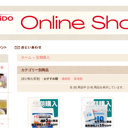
ホーム
定期購入
＞
用食
カテゴリー別商品
[並び順を変更]
・おすすめ順
・価格順
・新着順
全 [8] 商品中 [1-8] 商品を表示しています。
品
ポー