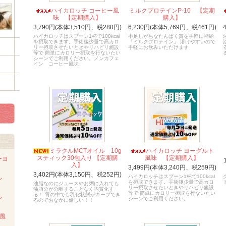
ハイカロッチ コーヒー風
ミルクプロテインP-10 【定期
味 【定期購入】
購入】
3,790円(本体3,510円、税280円)
6,230円(本体5,769円、税461円)
ハイカロッチはスプーン1杯で100kcal
不足しがちなたんぱく質を手軽に補給
を摂取できます。手術後少量で高カロ
「ミルクプロテイン」 溶けやすいので
リー摂取させたいときやリハビリ施設
手軽にお飲みいただけます
等で 簡単にカロリー摂取を行ないたい
シーンでご利用ください。ノンカフェ
イン コーヒー風味
ミラクルMCTオイル 10g
ハイカロッチ ヨーグルト
スティック30包入り 【定期購
風味 【定期購入】
ーヨ
入】
3,499円(本体3,240円、税259円)
3,402円(本体3,150円、税252円)
ハイカロッチはスプーン1杯で100kcal
イル
を摂取できます。手術後少量で高カロ
油脂なのにジュースやお粥に入れても
リー摂取させたいときやリハビリ施設
油脂分が分離することなく均質化す
等で 簡単にカロリー摂取を行ないたい
る！ 胃の中でも乳化状態がキープでき
イル
シーンでご利用ください。
るのでおなかに優しい！！
風