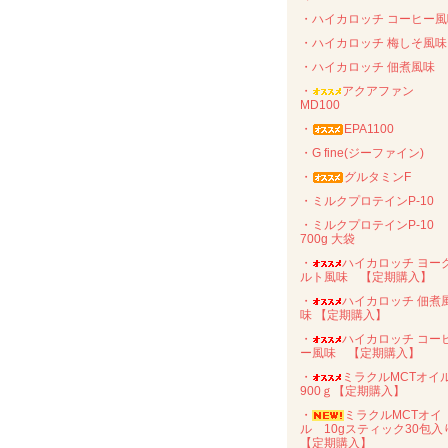
・ハイカロッチ コーヒー風
・ハイカロッチ 梅しそ風味
・ハイカロッチ 佃煮風味
・
アクアファン
MD100
・
EPA1100
・G fine(ジーファイン)
・
グルタミンF
・ミルクプロテインP-10
・ミルクプロテインP-10
700g 大袋
・
ハイカロッチ ヨー
ルト風味 【定期購入】
・
ハイカロッチ 佃煮
味 【定期購入】
・
ハイカロッチ コー
ー風味 【定期購入】
・
ミラクルMCTオ
900ｇ【定期購入】
・
ミラクルMCTオイ
ル 10gスティック30包入
【定期購入】