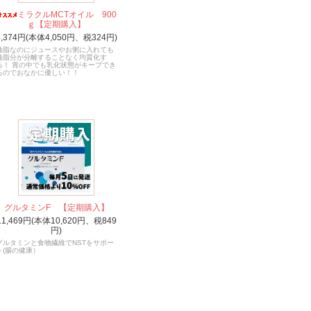
ミラクルMCTオイル 900
ｇ【定期購入】
4,374円(本体4,050円、税324円)
油脂なのにジュースやお粥に入れても
油脂分が分離することなく均質化す
る！ 胃の中でも乳化状態がキープでき
るのでおなかに優しい！！
グルタミンF 【定期購入】
11,469円(本体10,620円、税849
円)
グルタミンと食物繊維でNSTをサポー
ト(腸の健康）