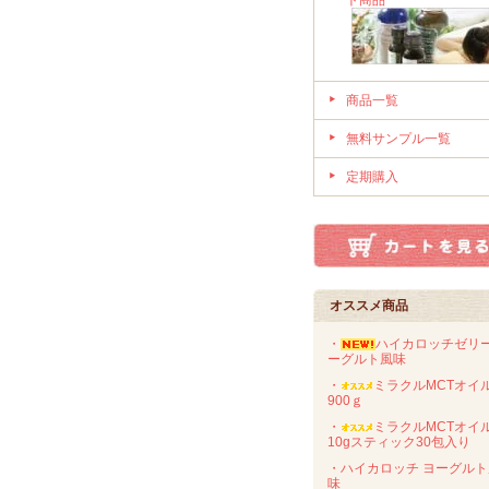
ト商品
商品一覧
無料サンプル一覧
定期購入
オススメ商品
・
ハイカロッチゼリ
ーグルト風味
・
ミラクルMCTオ
900ｇ
・
ミラクルMCTオ
10gスティック30包入り
・ハイカロッチ ヨーグルト
味