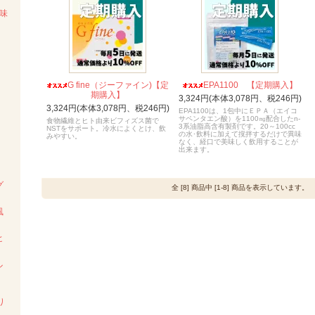
味
G fine（ジーファイン)【定
EPA1100 【定期購入】
期購入】
3,324円(本体3,078円、税246円)
3,324円(本体3,078円、税246円)
EPA1100は、1包中にＥＰＡ（エイコ
サペンタエン酸）を1100㎎配合したn-
食物繊維とヒト由来ビフィズス菌で
3系油脂高含有製剤です。20～100cc
NSTをサポート。冷水によくとけ、飲
の水･飲料に加えて撹拌するだけで異味
みやすい。
なく、経口で美味しく飲用することが
出来ます。
グ
全 [8] 商品中 [1-8] 商品を表示しています。
風
ヒ
イル
り