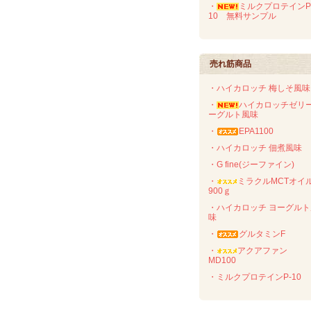
・
ミルクプロテインP
10 無料サンプル
売れ筋商品
・ハイカロッチ 梅しそ風味
・
ハイカロッチゼリ
ーグルト風味
・
EPA1100
・ハイカロッチ 佃煮風味
・G fine(ジーファイン)
・
ミラクルMCTオ
900ｇ
・ハイカロッチ ヨーグルト
味
・
グルタミンF
・
アクアファン
MD100
・ミルクプロテインP-10